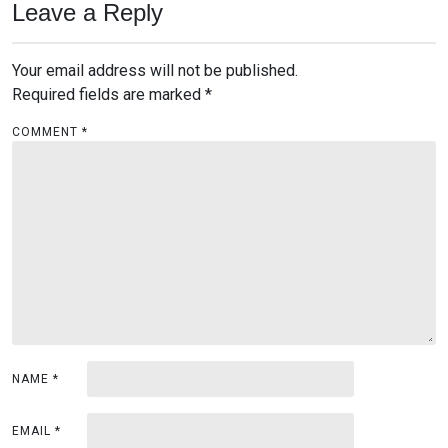
t
Leave a Reply
n
a
Your email address will not be published.
v
Required fields are marked
*
i
COMMENT
*
g
a
t
i
o
n
NAME
*
EMAIL
*