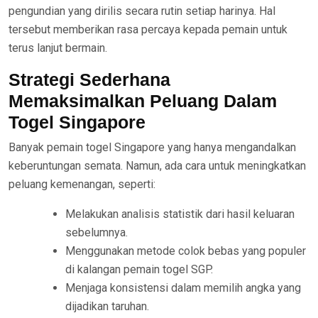
pengundian yang dirilis secara rutin setiap harinya. Hal
tersebut memberikan rasa percaya kepada pemain untuk
terus lanjut bermain.
Strategi Sederhana
Memaksimalkan Peluang Dalam
Togel Singapore
Banyak pemain togel Singapore yang hanya mengandalkan
keberuntungan semata. Namun, ada cara untuk meningkatkan
peluang kemenangan, seperti:
Melakukan analisis statistik dari hasil keluaran
sebelumnya.
Menggunakan metode colok bebas yang populer
di kalangan pemain togel SGP.
Menjaga konsistensi dalam memilih angka yang
dijadikan taruhan.