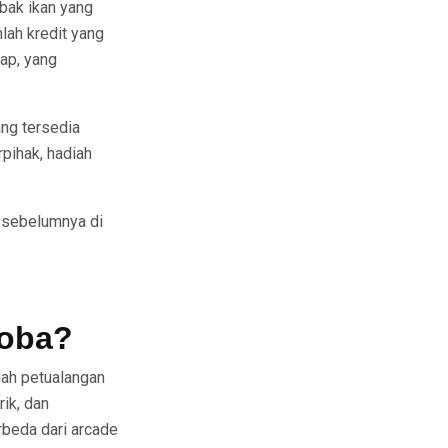
bak ikan yang
mlah kredit yang
kap, yang
ang tersedia
pihak, hadiah
i sebelumnya di
coba?
uah petualangan
ik, dan
beda dari arcade