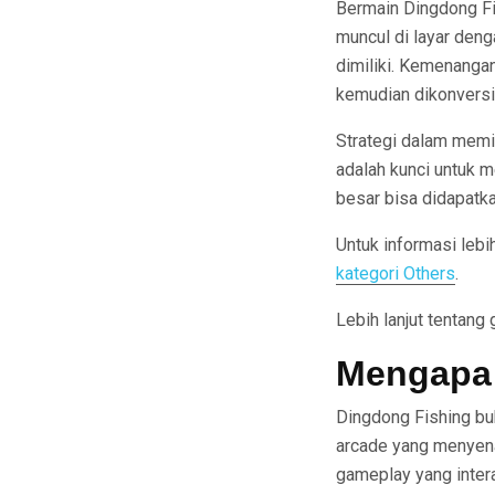
Bermain Dingdong Fi
muncul di layar deng
dimiliki. Kemenangan
kemudian dikonversik
Strategi dalam memil
adalah kunci untuk m
besar bisa didapatk
Untuk informasi lebi
kategori Others
.
Lebih lanjut tentan
Mengapa 
Dingdong Fishing bu
arcade yang menyena
gameplay yang inter