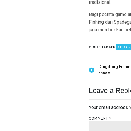
tradisional.
Bagi pecinta game a
Fishing dari Spadega
juga memberikan pel
POSTED UNDER
SPORT
P
Dingdong Fishing
rcade
o
s
Leave a Repl
t
Your email address w
n
COMMENT
*
a