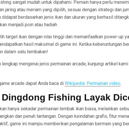
shing sangat mudah untuk dipahami. Pemain hanya perlu menem
an jaring atau meriam yang dipilih, sesuai dengan strategi dan ju
 didapat berdasarkan jenis ikan dan ukuran yang berhasil ditang
an menjadi poin atau hadiah.
ih target ikan dengan nilai tinggi dan memanfaatkan power-up y
endapatkan hasil maksimal di game ini. Ketika keberuntungan ber
an dalam satu tembakan!
h lengkap mengenai jenis permainan arcade, kunjungi artikel kam
g game arcade dapat Anda baca di
Wikipedia: Permainan video
.
Dingdong Fishing Layak Di
kan hanya sekadar permainan tembak ikan biasa, melainkan seb
ngkan dan penuh tantangan. Dengan keindahan grafis, fitur menar
aktif, game ini mampu memberikan pengalaman bermain yang ber