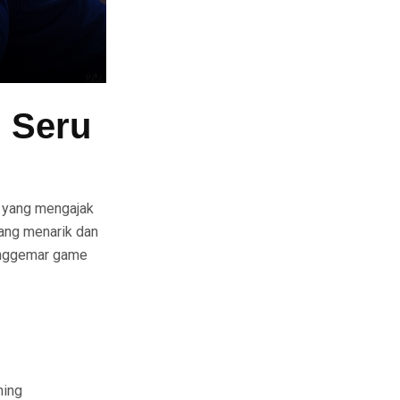
 Seru
g yang mengajak
yang menarik dan
penggemar game
hing