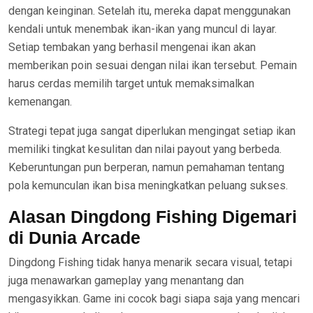
dengan keinginan. Setelah itu, mereka dapat menggunakan
kendali untuk menembak ikan-ikan yang muncul di layar.
Setiap tembakan yang berhasil mengenai ikan akan
memberikan poin sesuai dengan nilai ikan tersebut. Pemain
harus cerdas memilih target untuk memaksimalkan
kemenangan.
Strategi tepat juga sangat diperlukan mengingat setiap ikan
memiliki tingkat kesulitan dan nilai payout yang berbeda.
Keberuntungan pun berperan, namun pemahaman tentang
pola kemunculan ikan bisa meningkatkan peluang sukses.
Alasan Dingdong Fishing Digemari
di Dunia Arcade
Dingdong Fishing tidak hanya menarik secara visual, tetapi
juga menawarkan gameplay yang menantang dan
mengasyikkan. Game ini cocok bagi siapa saja yang mencari