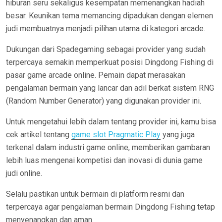
hiburan seru sekaligus kesempatan memenangkan hadiah
besar. Keunikan tema memancing dipadukan dengan elemen
judi membuatnya menjadi pilihan utama di kategori arcade.
Dukungan dari Spadegaming sebagai provider yang sudah
terpercaya semakin memperkuat posisi Dingdong Fishing di
pasar game arcade online. Pemain dapat merasakan
pengalaman bermain yang lancar dan adil berkat sistem RNG
(Random Number Generator) yang digunakan provider ini.
Untuk mengetahui lebih dalam tentang provider ini, kamu bisa
cek artikel tentang
game slot Pragmatic Play
yang juga
terkenal dalam industri game online, memberikan gambaran
lebih luas mengenai kompetisi dan inovasi di dunia game
judi online.
Selalu pastikan untuk bermain di platform resmi dan
terpercaya agar pengalaman bermain Dingdong Fishing tetap
menyenangkan dan aman.