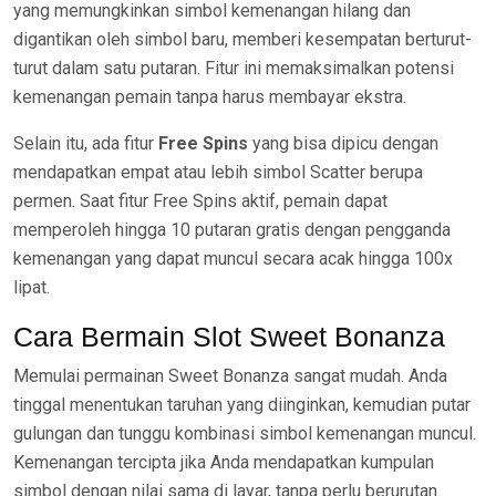
yang memungkinkan simbol kemenangan hilang dan
digantikan oleh simbol baru, memberi kesempatan berturut-
turut dalam satu putaran. Fitur ini memaksimalkan potensi
kemenangan pemain tanpa harus membayar ekstra.
Selain itu, ada fitur
Free Spins
yang bisa dipicu dengan
mendapatkan empat atau lebih simbol Scatter berupa
permen. Saat fitur Free Spins aktif, pemain dapat
memperoleh hingga 10 putaran gratis dengan pengganda
kemenangan yang dapat muncul secara acak hingga 100x
lipat.
Cara Bermain Slot Sweet Bonanza
Memulai permainan Sweet Bonanza sangat mudah. Anda
tinggal menentukan taruhan yang diinginkan, kemudian putar
gulungan dan tunggu kombinasi simbol kemenangan muncul.
Kemenangan tercipta jika Anda mendapatkan kumpulan
simbol dengan nilai sama di layar, tanpa perlu berurutan