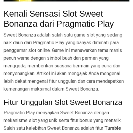
Kenali Sensasi Slot Sweet
Bonanza dari Pragmatic Play
Sweet Bonanza adalah salah satu game slot yang sedang
naik daun dari Pragmatic Play yang banyak diminati para
penggemar slot online. Game ini menawarkan tema manis
penuh warna dengan simbol buah dan permen yang
menggoda, memberikan suasana bermain yang ceria dan
menyenangkan. Artikel ini akan mengajak Anda mengenal
lebih dekat mengenai fitur unggulan dan cara mendapatkan
kemenangan maksimal dalam Sweet Bonanza.
Fitur Unggulan Slot Sweet Bonanza
Pragmatic Play menyajikan Sweet Bonanza dengan
mekanisme slot yang unik serta fitur bonus yang menarik.
Salah satu kelebihan Sweet Bonanza adalah fitur
Tumble