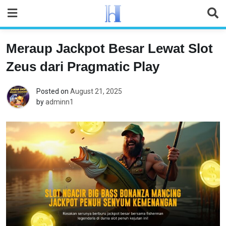
Skip
to
content
Meraup Jackpot Besar Lewat Slot
Zeus dari Pragmatic Play
Posted on
August 21, 2025
by
adminn1