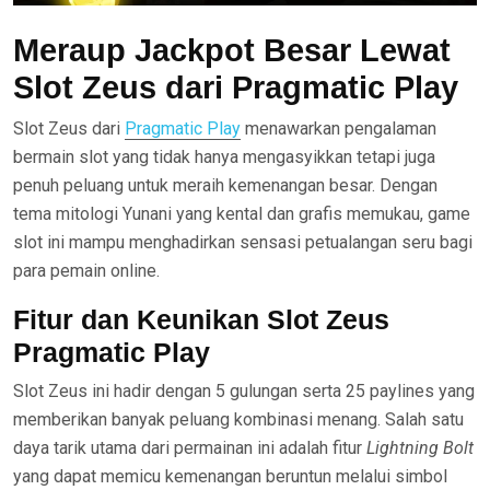
Meraup Jackpot Besar Lewat
Slot Zeus dari Pragmatic Play
Slot Zeus dari
Pragmatic Play
menawarkan pengalaman
bermain slot yang tidak hanya mengasyikkan tetapi juga
penuh peluang untuk meraih kemenangan besar. Dengan
tema mitologi Yunani yang kental dan grafis memukau, game
slot ini mampu menghadirkan sensasi petualangan seru bagi
para pemain online.
Fitur dan Keunikan Slot Zeus
Pragmatic Play
Slot Zeus ini hadir dengan 5 gulungan serta 25 paylines yang
memberikan banyak peluang kombinasi menang. Salah satu
daya tarik utama dari permainan ini adalah fitur
Lightning Bolt
yang dapat memicu kemenangan beruntun melalui simbol