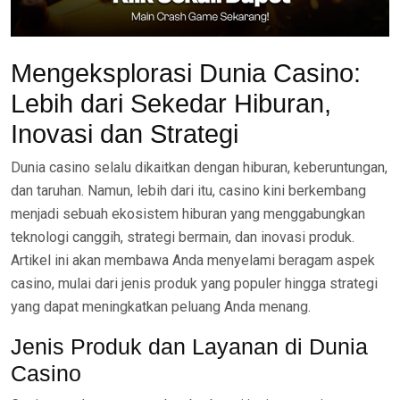
Mengeksplorasi Dunia Casino:
Lebih dari Sekedar Hiburan,
Inovasi dan Strategi
Dunia casino selalu dikaitkan dengan hiburan, keberuntungan,
dan taruhan. Namun, lebih dari itu, casino kini berkembang
menjadi sebuah ekosistem hiburan yang menggabungkan
teknologi canggih, strategi bermain, dan inovasi produk.
Artikel ini akan membawa Anda menyelami beragam aspek
casino, mulai dari jenis produk yang populer hingga strategi
yang dapat meningkatkan peluang Anda menang.
Jenis Produk dan Layanan di Dunia
Casino