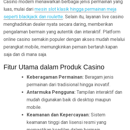
Casino modern menawarkan berbagai jenis permainan yang
luas, mulai dari
mesin slot klasik hingga permainan meja
seperti blackjack dan roulette
. Selain itu, layanan live casino
menghadirkan dealer nyata secara daring, memberikan
pengalaman bermain yang autentik dan interaktif. Platform
online casino semakin populer dengan akses mudah melalui
perangkat mobile, memungkinkan pemain bertaruh kapan
saja dan di mana saja.
Fitur Utama dalam Produk Casino
Keberagaman Permainan:
Beragam jenis
permainan dari tradisional hingga inovatif.
Antarmuka Pengguna:
Tampilan interaktif dan
mudah digunakan baik di desktop maupun
mobile.
Keamanan dan Kepercayaan:
Sistem
keamanan tinggi dan lisensi resmi yang
memastikan keadilan dalam bermain.