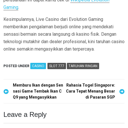
Gaming
.
Kesimpulannya, Live Casino dari Evolution Gaming
memberikan pengalaman berjudi online yang mendekati
sensasi bermain secara langsung di kasino fisik. Dengan
teknologi mutakhir dan dealer profesional, kini taruhan casino
online semakin mengasyikkan dan terpercaya.
POSTED UNDER
CASINO
SLOT 777
TARUHAN RINGAN
P
Memburu Ikan dengan Sen
Rahasia Togel Singapore:
sasi Game Tembak Ikan C
Cara Tepat Menang Besar
o
Q9 yang Mengasyikkan
di Pasaran SGP
s
t
Leave a Reply
n