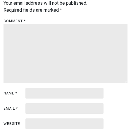
a
Your email address will not be published.
v
Required fields are marked
*
i
COMMENT
*
g
a
t
i
o
n
NAME
*
EMAIL
*
WEBSITE