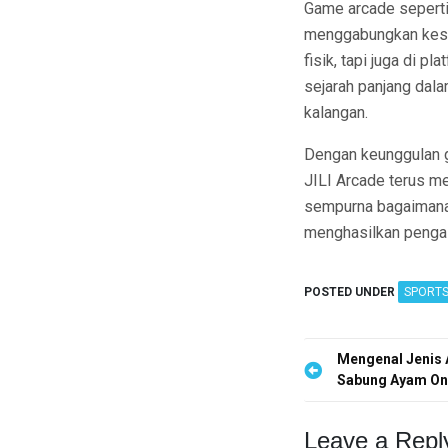
Game arcade seperti 
menggabungkan keser
fisik, tapi juga di p
sejarah panjang dala
kalangan.
Dengan keunggulan gr
JILI Arcade terus me
sempurna bagaimana 
menghasilkan penga
POSTED UNDER
SPORT
P
Mengenal Jenis 
Sabung Ayam On
o
s
Leave a Repl