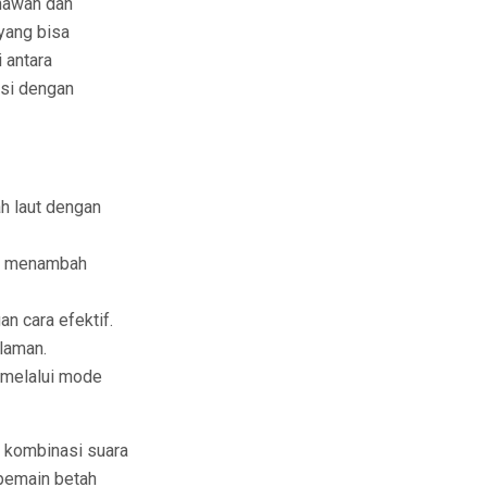
enawan dan
 yang bisa
 antara
isi dengan
h laut dengan
a, menambah
n cara efektif.
laman.
 melalui mode
a kombinasi suara
 pemain betah