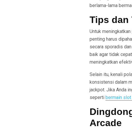
berlama-lama bermai
Tips dan
Untuk meningkatkan
penting harus dipaha
secara sporadis dan
baik agar tidak cepa
meningkatkan efekti
Selain itu, kenali p
konsistensi dalam m
jackpot. Jika Anda in
seperti
bermain slot
Dingdong
Arcade