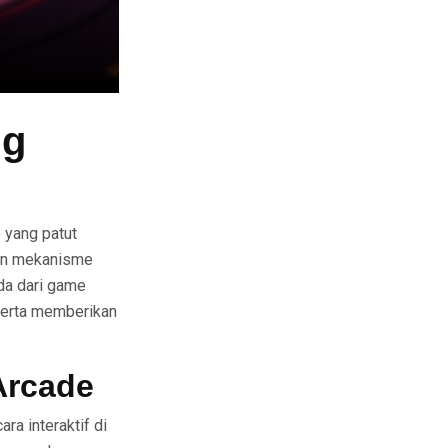
ng
 yang patut
dan mekanisme
da dari game
 serta memberikan
Arcade
a interaktif di