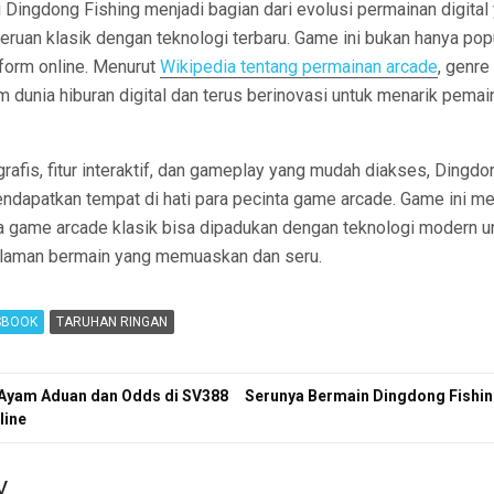
Dingdong Fishing menjadi bagian dari evolusi permainan digital
uan klasik dengan teknologi terbaru. Game ini bukan hanya popu
latform online. Menurut
Wikipedia tentang permainan arcade
, genre
m dunia hiburan digital dan terus berinovasi untuk menarik pemai
afis, fitur interaktif, dan gameplay yang mudah diakses, Dingdon
ndapatkan tempat di hati para pecinta game arcade. Game ini me
game arcade klasik bisa dipadukan dengan teknologi modern u
laman bermain yang memuaskan dan seru.
SBOOK
TARUHAN RINGAN
Ayam Aduan dan Odds di SV388
Serunya Bermain Dingdong Fishin
line
y