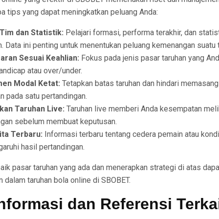
pa tips yang dapat meningkatkan peluang Anda:
 Tim dan Statistik:
Pelajari formasi, performa terakhir, dan stati
m. Data ini penting untuk menentukan peluang kemenangan suatu 
saran Sesuai Keahlian:
Fokus pada jenis pasar taruhan yang And
andicap atau over/under.
en Modal Ketat:
Tetapkan batas taruhan dan hindari memasang
an pada satu pertandingan.
kan Taruhan Live:
Taruhan live memberi Anda kesempatan melih
ngan sebelum membuat keputusan.
rita Terbaru:
Informasi terbaru tentang cedera pemain atau kondi
ruhi hasil pertandingan.
k pasar taruhan yang ada dan menerapkan strategi di atas da
n dalam taruhan bola online di SBOBET.
formasi dan Referensi Terkai