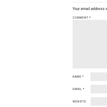
t
Your email address w
n
COMMENT
*
a
v
i
g
a
t
i
NAME
*
o
EMAIL
*
n
WEBSITE