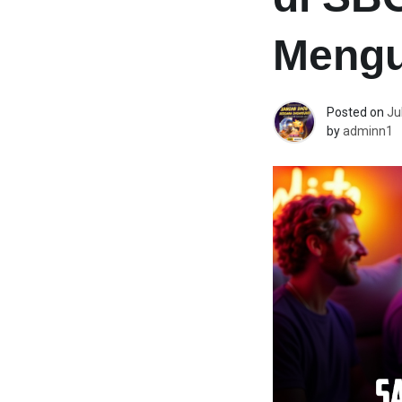
Mengu
Posted on
Ju
by
adminn1