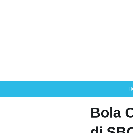
Skip
to
content
H
Bola O
di SB