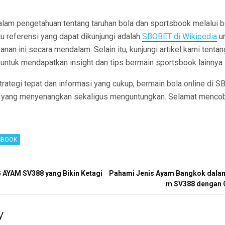
am pengetahuan tentang taruhan bola dan sportsbook melalui 
tu referensi yang dapat dikunjungi adalah
SBOBET di Wikipedia
u
ayanan ini secara mendalam. Selain itu, kunjungi artikel kami tenta
untuk mendapatkan insight dan tips bermain sportsbook lainnya.
rategi tepat dan informasi yang cukup, bermain bola online di 
 yang menyenangkan sekaligus menguntungkan. Selamat menco
SBOOK
AYAM SV388 yang Bikin Ketagi
Pahami Jenis Ayam Bangkok dala
m SV388 dengan 
y