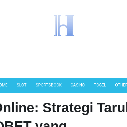
HostelBet
OME
SLOT
SPORTSBOOK
CASINO
TOGEL
OTHE
nline: Strategi Tar
OBET yang