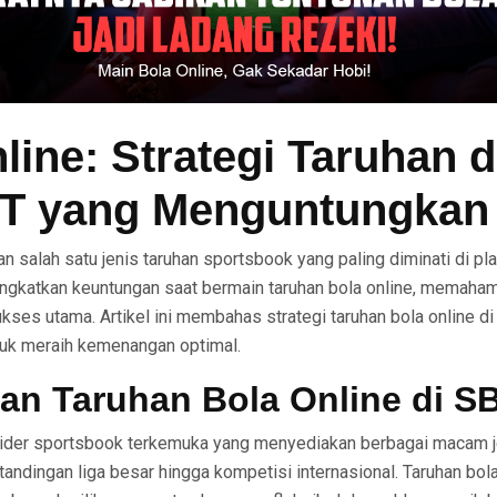
line: Strategi Taruhan d
 yang Menguntungkan
n salah satu jenis taruhan sportsbook yang paling diminati di p
ingkatkan keuntungan saat bermain taruhan bola online, memaham
ukses utama. Artikel ini membahas strategi taruhan bola online 
ntuk meraih kemenangan optimal.
an Taruhan Bola Online di 
der sportsbook terkemuka yang menyediakan berbagai macam je
rtandingan liga besar hingga kompetisi internasional. Taruhan bola