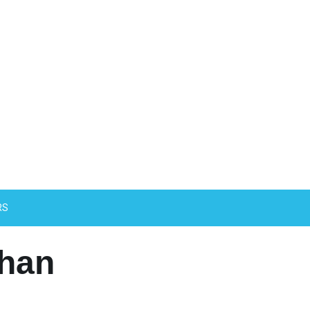
RS
uhan