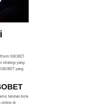
i
latform SBOBET.
i strategi yang
di SBOBET yang
SBOBET
nis taruhan bola
 online di