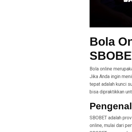
Bola On
SBOBET
Bola online merupaka
Jika Anda ingin men
tepat adalah kunci s
bisa dipraktikkan u
Pengenal
SBOBET adalah provi
online, mulai dari pe