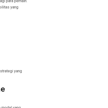
agi para pemain.
ilitas yang
strategi yang
ne
n modal yang