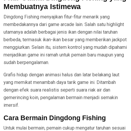
Membuatnya Istimewa
Dingdong Fishing menyajikan fitur-fitur menarik yang
membedakannya dari game arcade lain. Salah satu highlight
utamanya adalah berbagai jenis ikan dengan nilai taruhan
berbeda, termasuk ikan-ikan besar yang memberikan jackpot
menggiurkan. Selain itu, sistem kontrol yang mudah dipahami
menjadikan game ini ramah untuk pemain baru maupun yang
sudah berpengalaman.
Grafis hidup dengan animasi halus dan latar belakang laut
yang memikat menambah daya tarik game ini. Ditambah
dengan efek suara realistis seperti suara riak air dan
gemerincing koin, pengalaman bermain menjadi semakin
imersif.
Cara Bermain Dingdong Fishing
Untuk mulai bermain, pemain cukup mengatur taruhan sesuai