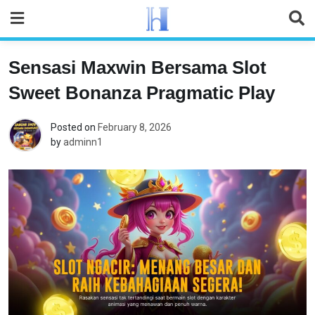
Skip
to
content
Sensasi Maxwin Bersama Slot
Sweet Bonanza Pragmatic Play
Posted on
February 8, 2026
by
adminn1