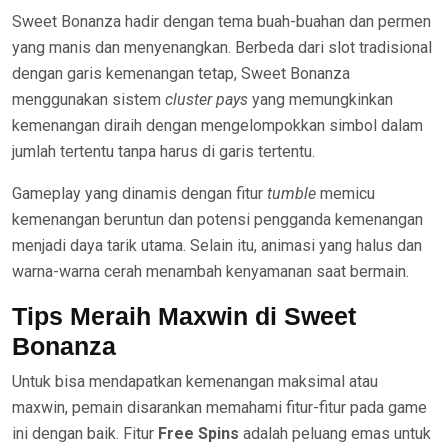
Sweet Bonanza hadir dengan tema buah-buahan dan permen
yang manis dan menyenangkan. Berbeda dari slot tradisional
dengan garis kemenangan tetap, Sweet Bonanza
menggunakan sistem
cluster pays
yang memungkinkan
kemenangan diraih dengan mengelompokkan simbol dalam
jumlah tertentu tanpa harus di garis tertentu.
Gameplay yang dinamis dengan fitur
tumble
memicu
kemenangan beruntun dan potensi pengganda kemenangan
menjadi daya tarik utama. Selain itu, animasi yang halus dan
warna-warna cerah menambah kenyamanan saat bermain.
Tips Meraih Maxwin di Sweet
Bonanza
Untuk bisa mendapatkan kemenangan maksimal atau
maxwin, pemain disarankan memahami fitur-fitur pada game
ini dengan baik. Fitur
Free Spins
adalah peluang emas untuk