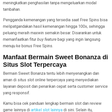
meningkatkan penghasilan tanpa mengeluarkan modal
tambahan.
Pengganda kemenangan yang tersedia saat Free Spins bisa
melipatgandakan hasil kemenangan hingga 100x, sehingga
peluang meraih maxwin semakin besar. Disarankan untuk
memanfaatkan fitur
buy feature
bagi yang ingin langsung
menuju ke bonus Free Spins.
Manfaat Bermain Sweet Bonanza di
Situs Slot Terpercaya
Bermain Sweet Bonanza tentu lebih menyenangkan dan
aman di situs slot online terpercaya yang menyediakan
layanan deposit dan penarikan cepat serta customer service
yang responsif.
Kamu bisa cek panduan lengkap bermain slot dan review
game lainnya di
artikel slot lainnya
di sini. Selain itu,